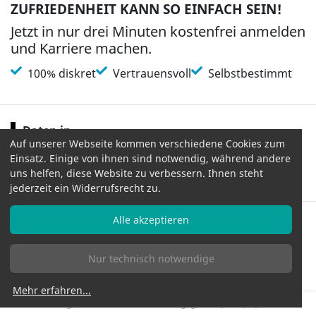
ZUFRIEDENHEIT KANN SO EINFACH SEIN!
Jetzt in nur drei Minuten kostenfrei anmelden
und Karriere machen.
100% diskret
Vertrauensvoll
Selbstbestimmt
Daten in
Auf unserer Webseite kommen verschiedene Cookies zum
Frankfurt / Deutschland
Einsatz. Einige von ihnen sind notwendig, während andere
100 % Datenschutz (DSGVO)
uns helfen, diese Website zu verbessern. Ihnen steht
jederzeit ein Widerrufsrecht zu.
Alle akzeptieren
Nur technisch notwendige
Informationen
AGB
Datenschutzbestimmungen
Impressum
Bildnachweise
Mehr erfahren
...
Allgemeines Gleichbehandlungsgesetz (AGG)