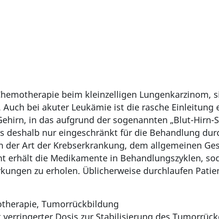
Chemotherapie beim kleinzelligen Lungenkarzinom, sie 
uch bei akuter Leukämie ist die rasche Einleitung 
Gehirn, in das aufgrund der sogenannten „Blut-Hirn
 deshalb nur eingeschränkt für die Behandlung du
ch der Art der Krebserkrankung, dem allgemeinen G
 erhält die Medikamente in Behandlungszyklen, sod
kungen zu erholen. Üblicherweise durchlaufen Pati
otherapie, Tumorrückbildung
verringerter Dosis zur Stabilisierung des Tumorrüc