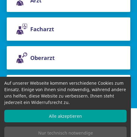
Arzt
Facharzt
Oberarzt
Auf unserer Webseite kommen verschiedene Cookies zum
Chefarzt
Einsatz. Einige von ihnen sind notwendig, während andere
uns helfen, diese Website zu verbessern. Ihnen steht
jederzeit ein Widerrufsrecht zu.
Alle akzeptieren
Nur technisch notwendige
Informationen
AGB
Datenschutzbestimmungen
Impressum