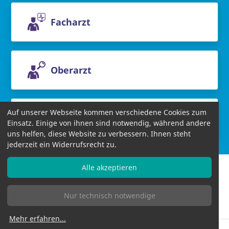
Facharzt
Oberarzt
Auf unserer Webseite kommen verschiedene Cookies zum
Chefarzt
Einsatz. Einige von ihnen sind notwendig, während andere
uns helfen, diese Website zu verbessern. Ihnen steht
jederzeit ein Widerrufsrecht zu.
Alle akzeptieren
Nur technisch notwendige
Informationen
AGB
Datenschutzbestimmungen
Impressum
Bildnachweise
Mehr erfahren
...
Allgemeines Gleichbehandlungsgesetz (AGG)