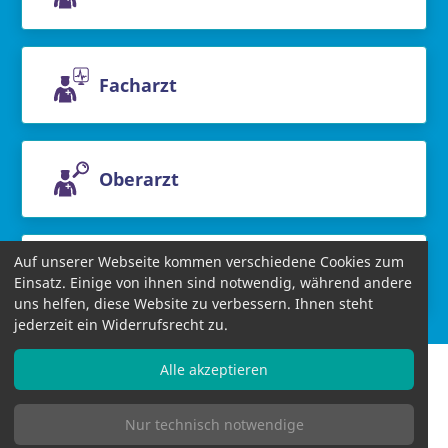
Facharzt
Oberarzt
Auf unserer Webseite kommen verschiedene Cookies zum
Chefarzt
Einsatz. Einige von ihnen sind notwendig, während andere
uns helfen, diese Website zu verbessern. Ihnen steht
jederzeit ein Widerrufsrecht zu.
Alle akzeptieren
Nur technisch notwendige
Informationen
AGB
Datenschutzbestimmungen
Impressum