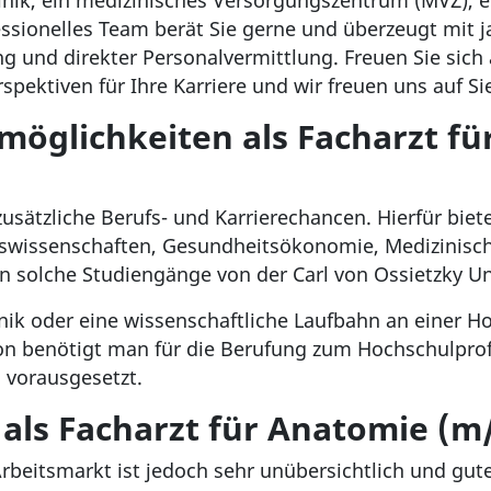
linik, ein medizinisches Versorgungszentrum (MVZ), e
essionelles Team berät Sie gerne und überzeugt mit 
g und direkter Personalvermittlung. Freuen Sie sic
pektiven für Ihre Karriere und wir freuen uns auf Si
emöglichkeiten als Facharzt f
zusätzliche Berufs- und Karrierechancen. Hierfür bie
issenschaften, Gesundheitsökonomie, Medizinische
 solche Studiengänge von der Carl von Ossietzky Un
inik oder eine wissenschaftliche Laufbahn an einer Ho
tion benötigt man für die Berufung zum Hochschulprof
s vorausgesetzt.
 als Facharzt für Anatomie (m
rbeitsmarkt ist jedoch sehr unübersichtlich und gute 