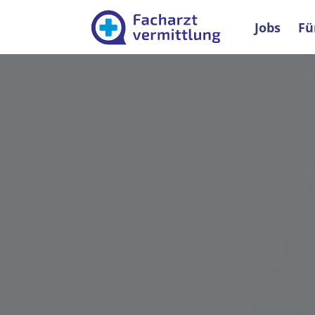
Facharztver
Jobs
Fü