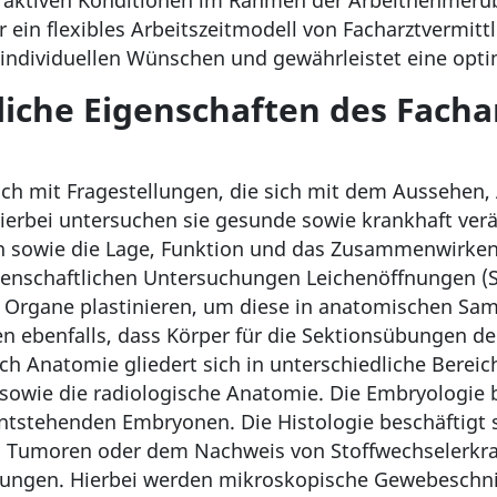
ttraktiven Konditionen im Rahmen der Arbeitnehmerüb
r ein flexibles Arbeitszeitmodell von Facharztvermitt
en individuellen Wünschen und gewährleistet eine opt
iche Eigenschaften des Facha
g
sich mit Fragestellungen, die sich mit dem Ausseh
erbei untersuchen sie gesunde sowie krankhaft ver
n sowie die Lage, Funktion und das Zusammenwirke
issenschaftlichen Untersuchungen Leichenöffnungen (
se Organe plastinieren, um diese in anatomischen S
n ebenfalls, dass Körper für die Sektionsübungen de
h Anatomie gliedert sich in unterschiedliche Bereic
owie die radiologische Anatomie. Die Embryologie b
entstehenden Embryonen. Die Histologie beschäftigt s
n Tumoren oder dem Nachweis von Stoffwechselerkra
kungen. Hierbei werden mikroskopische Gewebeschni