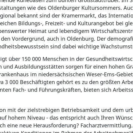
eichende Ruheoasen zum bunten Großstadttrubel. Im
staltungen wie des Oldenburger Kultursommers. Auch 
gional bekannt sind der Kramermarkt, das Internatio
ichen Bildungs-, Freizeit- und Kulturangebot bei gl
ebenswerter Heimat und lebendigem Wirtschaftszent
n den Vordergrund, auch in Oldenburg. Der demograf
dheitsbewusstsein sind dabei wichtige Wachstumstr
gt über 150 000 Menschen in der Gesundheitswirtsch
 und Ausbildungsstätten sorgen für einen hohen Gra
rankenhaus im niedersächsischen Weser-Ems-Gebiet u
wa 3 000 Beschäftigten gehört es zu den größten Arbe
nten Fach- und Führungskräften, bieten sich Arbeit
tion mit der zielstrebigen Betriebsamkeit und dem 
 auf hohem Niveau - das entspricht auch Ihren Wüns
ch eine neue Herausforderung? Facharztvermittlung.de 