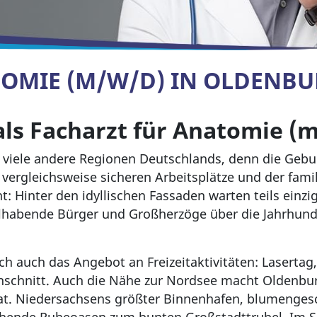
TOMIE (M/W/D) IN OLDENB
als Facharzt für Anatomie (
s viele andere Regionen Deutschlands, denn die Gebu
 vergleichsweise sicheren Arbeitsplätze und der fam
ht: Hinter den idyllischen Fassaden warten teils einzi
lhabende Bürger und Großherzöge über die Jahrhund
ch auch das Angebot an Freizeitaktivitäten: Laserta
chnitt. Auch die Nähe zur Nordsee macht Oldenburg 
mat. Niedersachsens größter Binnenhafen, blumenge