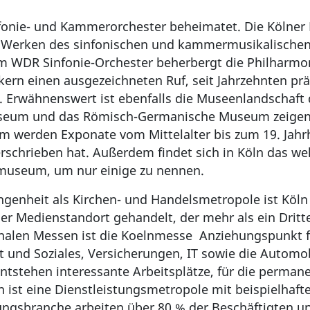
fonie- und Kammerorchester beheimatet. Die Kölner
 Werken des sinfonischen und kammermusikalischen R
 WDR Sinfonie-Orchester beherbergt die Philharmoni
ikern einen ausgezeichneten Ruf, seit Jahrzehnten prä
. Erwähnenswert ist ebenfalls die Museenlandschaft 
useum und das Römisch-Germanische Museum zeigen 
m werden Exponate vom Mittelalter bis zum 19. Jahr
schrieben hat. Außerdem findet sich in Köln das w
museum, um nur einige zu nennen.
angenheit als Kirchen- und Handelsmetropole ist Köln
cher Medienstandort gehandelt, der mehr als ein Drit
onalen Messen ist die Koelnmesse Anziehungspunkt f
t und Soziales, Versicherungen, IT sowie die Automo
 entstehen interessante Arbeitsplätze, für die perma
 ist eine Dienstleistungsmetropole mit beispielhafte
ungsbranche arbeiten über 80 % der Beschäftigten un