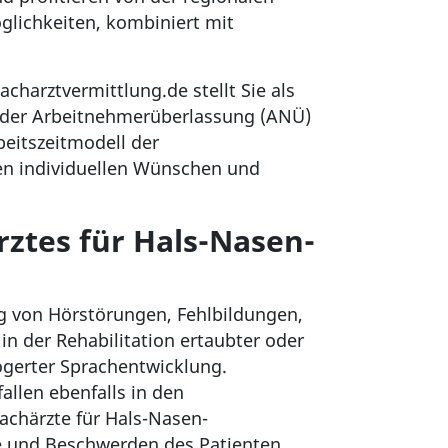
lichkeiten, kombiniert mit
charztvermittlung.de stellt Sie als
en der Arbeitnehmerüberlassung (ANÜ)
rbeitszeitmodell der
hren individuellen Wünschen und
ztes für Hals-Nasen-
g von Hörstörungen, Fehlbildungen,
n der Rehabilitation ertaubter oder
gerter Sprachentwicklung.
llen ebenfalls in den
achärzte für Hals-Nasen-
e und Beschwerden des Patienten.