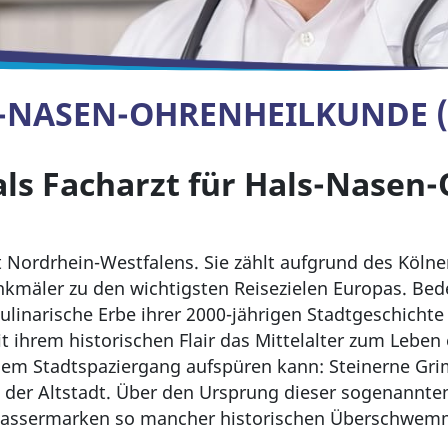
-NASEN-OHRENHEILKUNDE (
als Facharzt für Hals-Nasen
dt Nordrhein-Westfalens. Sie zählt aufgrund des Köln
enkmäler zu den wichtigsten Reisezielen Europas. B
ulinarische Erbe ihrer 2000-jährigen Stadtgeschichte 
t ihrem historischen Flair das Mittelalter zum Leben 
inem Stadtspaziergang aufspüren kann: Steinerne Gr
n der Altstadt. Über den Ursprung dieser sogenannt
assermarken so mancher historischen Überschwemm