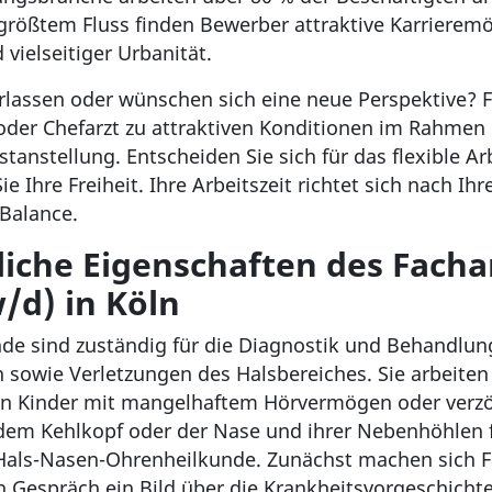
ößtem Fluss finden Bewerber attraktive Karrieremög
vielseitiger Urbanität.
erlassen oder wünschen sich eine neue Perspektive? Fa
zt oder Chefarzt zu attraktiven Konditionen im Rahm
estanstellung. Entscheiden Sie sich für das flexible A
e Ihre Freiheit. Ihre Arbeitszeit richtet sich nach I
-Balance.
iche Eigenschaften des Fachar
d) in Köln
de sind zuständig für die Diagnostik und Behandlun
wie Verletzungen des Halsbereiches. Sie arbeiten i
ln Kinder mit mangelhaftem Hörvermögen oder verzö
dem Kehlkopf oder der Nase und ihrer Nebenhöhlen fa
 Hals-Nasen-Ohrenheilkunde. Zunächst machen sich F
n Gespräch ein Bild über die Krankheitsvorgeschicht