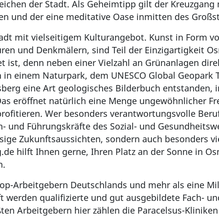
ichen der Stadt. Als Geheimtipp gilt der Kreuzgang
en und der eine meditative Oase inmitten des Großst
adt mit vielseitigem Kulturangebot. Kunst in Form v
ren und Denkmälern, sind Teil der Einzigartigkeit O
tet ist, denn neben einer Vielzahl an Grünanlagen dir
n in einem Naturpark, dem UNESCO Global Geopark 
sberg eine Art geologisches Bilderbuch entstanden, 
as eröffnet natürlich eine Menge ungewöhnlicher Fr
ofitieren. Wer besonders verantwortungsvolle Beruf
- und Führungskräfte des Sozial- und Gesundheitswes
ssige Zukunftsaussichten, sondern auch besonders vi
g.de hilft Ihnen gerne, Ihren Platz an der Sonne in O
n.
Top-Arbeitgebern Deutschlands und mehr als eine Mi
t werden qualifizierte und gut ausgebildete Fach- un
en Arbeitgebern hier zählen die Paracelsus-Kliniken