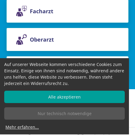
Facharzt
Oberarzt
Auf unserer Webseite kommen verschiedene Cookies zum
Chefarzt
Einsatz. Einige von ihnen sind notwendig, während andere
uns helfen, diese Website zu verbessern. Ihnen steht
jederzeit ein Widerrufsrecht zu.
Alle akzeptieren
Nur technisch notwendige
Informationen
AGB
Datenschutzbestimmungen
Impressum
Bildnachweise
Mehr erfahren
...
Allgemeines Gleichbehandlungsgesetz (AGG)