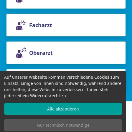
Facharzt
Oberarzt
Auf unserer Webseite kommen verschiedene Cookies zum
Chefarzt
Einsatz. Einige von ihnen sind notwendig, während andere
uns helfen, diese Website zu verbessern. Ihnen steht
jederzeit ein Widerrufsrecht zu.
Alle akzeptieren
Nur technisch notwendige
Informationen
AGB
Datenschutzbestimmungen
Impressum