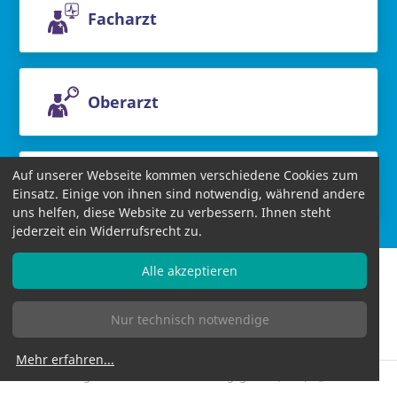
Facharzt
Oberarzt
Auf unserer Webseite kommen verschiedene Cookies zum
Chefarzt
Einsatz. Einige von ihnen sind notwendig, während andere
uns helfen, diese Website zu verbessern. Ihnen steht
jederzeit ein Widerrufsrecht zu.
Alle akzeptieren
Nur technisch notwendige
Informationen
AGB
Datenschutzbestimmungen
Impressum
Bildnachweise
Mehr erfahren
...
Allgemeines Gleichbehandlungsgesetz (AGG)