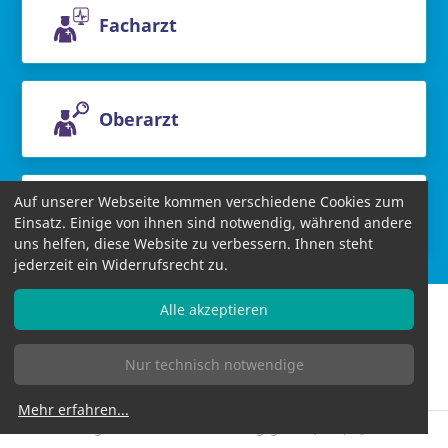
Facharzt
Oberarzt
Auf unserer Webseite kommen verschiedene Cookies zum
Chefarzt
Einsatz. Einige von ihnen sind notwendig, während andere
uns helfen, diese Website zu verbessern. Ihnen steht
jederzeit ein Widerrufsrecht zu.
Alle akzeptieren
Nur technisch notwendige
Informationen
AGB
Datenschutzbestimmungen
Impressum
Bildnachweise
Mehr erfahren
...
Allgemeines Gleichbehandlungsgesetz (AGG)