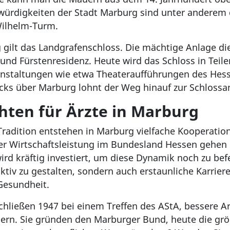
rdigkeiten der Stadt Marburg sind unter anderem di
Wilhelm-Turm.
gilt das Landgrafenschloss. Die mächtige Anlage di
 und Fürstenresidenz. Heute wird das Schloss in Te
eranstaltungen wie etwa Theateraufführungen des Hes
cks über Marburg lohnt der Weg hinauf zur Schlossa
hten für Ärzte in Marburg
 Tradition entstehen in Marburg vielfache Kooperati
der Wirtschaftsleistung im Bundesland Hessen gehen
rd kräftig investiert, um diese Dynamik noch zu bef
raktiv zu gestalten, sondern auch erstaunliche Karrie
Gesundheit.
chließen 1947 bei einem Treffen des AStA, bessere 
ern. Sie gründen den Marburger Bund, heute die grö