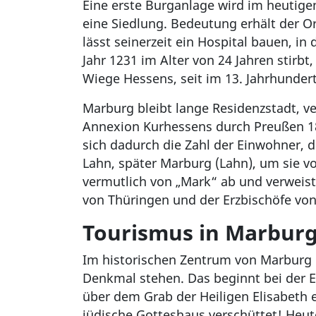
Eine erste Burganlage wird im heutige
eine Siedlung. Bedeutung erhält der Or
lässt seinerzeit ein Hospital bauen, i
Jahr 1231 im Alter von 24 Jahren stirbt
Wiege Hessens, seit im 13. Jahrhunder
Marburg bleibt lange Residenzstadt, v
Annexion Kurhessens durch Preußen 186
sich dadurch die Zahl der Einwohner, d
Lahn, später Marburg (Lahn), um sie 
vermutlich von „Mark“ ab und verweist
von Thüringen und der Erzbischöfe von
Tourismus in Marbur
Im historischen Zentrum von Marburg 
Denkmal stehen. Das beginnt bei der El
über dem Grab der Heiligen Elisabeth e
jüdische Gotteshaus verschüttet! Heu