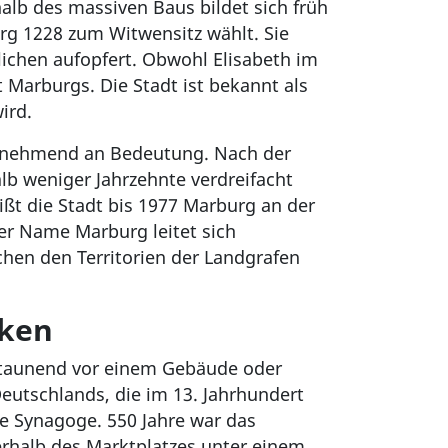
alb des massiven Baus bildet sich früh
urg 1228 zum Witwensitz wählt. Sie
hlichen aufopfert. Obwohl Elisabeth im
it Marburgs. Die Stadt ist bekannt als
ird.
 zunehmend an Bedeutung. Nach der
lb weniger Jahrzehnte verdreifacht
ißt die Stadt bis 1977 Marburg an der
er Name Marburg leitet sich
chen den Territorien der Landgrafen
cken
staunend vor einem Gebäude oder
Deutschlands, die im 13. Jahrhundert
he Synagoge. 550 Jahre war das
rhalb des Marktplatzes unter einem