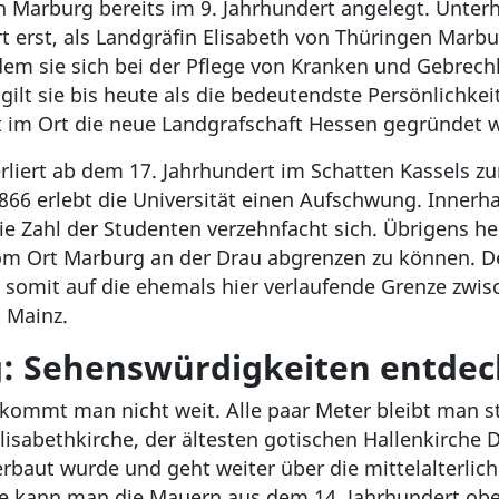
n Marburg bereits im 9. Jahrhundert angelegt. Unterh
t erst, als Landgräfin Elisabeth von Thüringen Marb
n dem sie sich bei der Pflege von Kranken und Gebrec
, gilt sie bis heute als die bedeutendste Persönlichke
t im Ort die neue Landgrafschaft Hessen gegründet w
erliert ab dem 17. Jahrhundert im Schatten Kassels
6 erlebt die Universität einen Aufschwung. Innerha
ie Zahl der Studenten verzehnfacht sich. Übrigens he
vom Ort Marburg an der Drau abgrenzen zu können. D
 somit auf die ehemals hier verlaufende Grenze zwis
 Mainz.
g: Sehenswürdigkeiten entde
kommt man nicht weit. Alle paar Meter bleibt man 
isabethkirche, der ältesten gotischen Hallenkirche 
rbaut wurde und geht weiter über die mittelalterlic
te kann man die Mauern aus dem 14. Jahrhundert obe