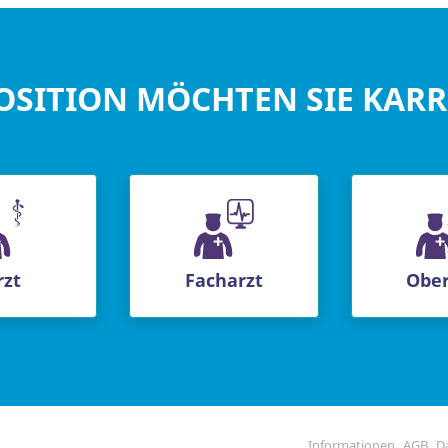
OSITION MÖCHTEN SIE KAR
rzt
Facharzt
Ober
Informationen
AGB
D