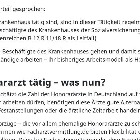
rteil gesprochen:
rankenhaus tätig sind, sind in dieser Tätigkeit regel
chäftigte des Krankenhauses der Sozialversicherungs
zeichen B 12 R 11/18 R als Leitfall).
s Beschäftigte des Krankenhauses gelten und damit so
tändige arbeiten – ihr bisheriges Arbeitsmodell als H
rarzt tätig – was nun?
hätzt die Zahl der Honorarärzte in Deutschland auf 
r arbeiten dürfen, benötigen diese Ärzte gute Alterna
estanstellungen oder die ärztliche Zeitarbeit handel
Vorzüge – die vor allem ehemalige Honorarärzte zu s
irmen wie Facharztvermittlung.de bieten Flexibilität 
llung. Denn bei Facharztvermittlung.de, dem Experten