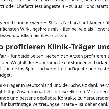
arzt oder Chefarzt fest angestellt – zu aus Honorararz
rztvermittlung.de werden Sie als Facharzt auf Augenhö
ächsten Wirkungskreis mit – flexibel wie als Honor
stverständlich nicht verzichten.
So profitieren Klinik-Träger u
 fair – für beide Seiten. Neben den Ärzten profitieren
rch den Wegfall der Honorarärzte entstandenen Lücken
lung.de ins Spiel und vermittelt adäquate und besten
udget.
nik-Träger in Deutschland und der Schweiz dank hervo
angfristige Zusammenarbeit mit exzellenten Mediziner
elange und bestens gepflegte Kontakte zu herausrag
ür kurzfristige Vertretungseinsätze – ist daher dank s