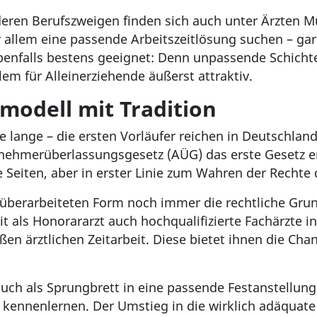
eren Berufszweigen finden sich auch unter Ärzten Müt
allem eine passende Arbeitszeitlösung suchen – gar 
it ebenfalls bestens geeignet: Denn unpassende Schic
em für Alleinerziehende äußerst attraktiv.
smodell mit Tradition
e lange – die ersten Vorläufer reichen in Deutschland
nehmerüberlassungsgesetz (AÜG) das erste Gesetz erl
e Seiten, aber in erster Linie zum Wahren der Rechte
r überarbeiteten Form noch immer die rechtliche Grund
keit als Honorararzt auch hochqualifizierte Fachärz
ßen ärztlichen Zeitarbeit. Diese bietet ihnen die Cha
auch als Sprungbrett in eine passende Festanstellun
t kennenlernen. Der Umstieg in die wirklich adäquate